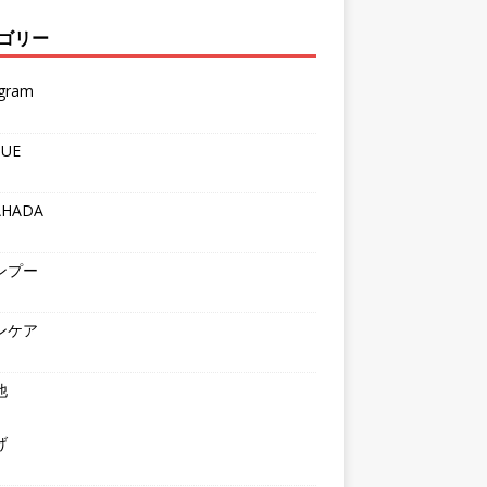
ゴリー
agram
QUE
AHADA
ンプー
ンケア
他
げ