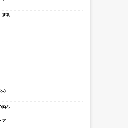
・薄毛
染め
の悩み
ケア