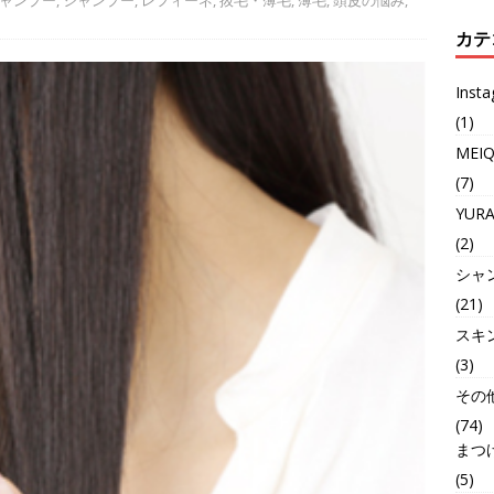
ャンプー
,
シャンプー
,
レフィーネ
,
抜毛・薄毛
,
薄毛
,
頭皮の悩み
,
カテ
Inst
(1)
MEI
(7)
YUR
(2)
シャ
(21)
スキ
(3)
その
(74)
まつ
(5)