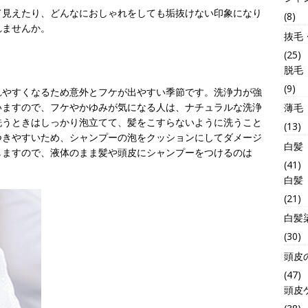
て見えたり、どんなにおしゃれをしても垢抜けない印象になり
(8)
れませんか。
抜毛
(25)
脱毛
(9)
れやすくなるため意外とフケが出やすい季節です。洗浄力が強
いますので、フケやかゆみが気になる人は、ナチュラルな洗浄
薄毛
洗うときはしっかり泡立てて、髪をこすらないように洗うこと
(13)
つきやすいため、シャンプーの泡をクッションにしてダメージ
白髪
しますので、液体のまま髪や頭皮にシャンプーをつけるのは
(41)
白髪
(21)
白髪
(30)
頭皮
(47)
頭皮