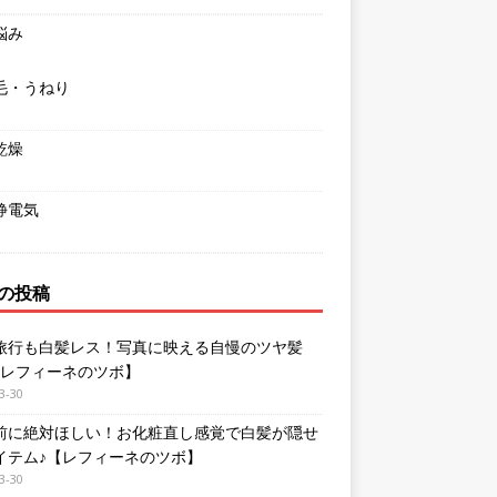
悩み
毛・うねり
乾燥
静電気
の投稿
旅行も白髪レス！写真に映える自慢のツヤ髪
【レフィーネのツボ】
3-30
前に絶対ほしい！お化粧直し感覚で白髪が隠せ
イテム♪【レフィーネのツボ】
3-30