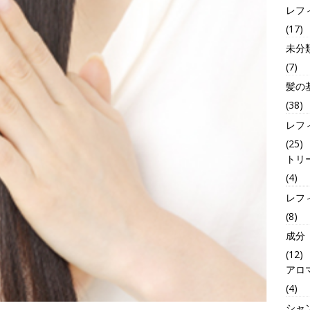
レフ
(17)
未分
(7)
髪の
(38)
レフ
(25)
トリ
(4)
レフ
(8)
成分
(12)
アロ
(4)
シャ