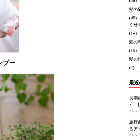
(38)
髪の
(48)
くせ
(14)
髪の
(19)
髪の
ンプー
(2)
最近
長期
♪ 
2026-0
旅行
るア
2026-0