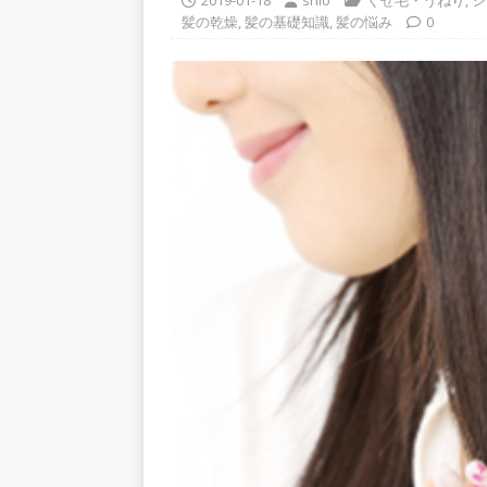
2019-01-18
shio
くせ毛・うねり
,
シ
髪の乾燥
,
髪の基礎知識
,
髪の悩み
0