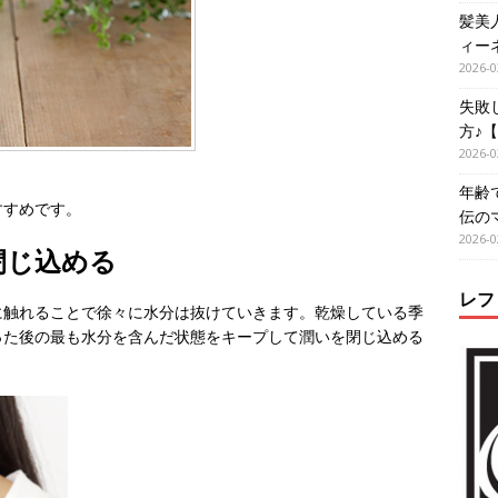
髪美
ィー
2026-0
失敗
方♪
2026-0
年齢
すすめです。
伝の
2026-0
閉じ込める
レフ
に触れることで徐々に水分は抜けていきます。乾燥している季
った後の最も水分を含んだ状態をキープして潤いを閉じ込める