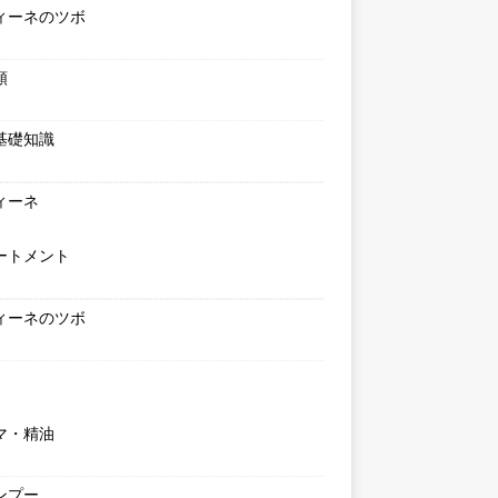
ィーネのツボ
類
基礎知識
ィーネ
ートメント
ィーネのツボ
マ・精油
ンプー