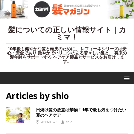
髪についての正しい情報サイト｜カ
ミマ！
10年後も健やかな髪と頭皮のために。 レフィーネシリーズは安
心・安全であり 艶やかでハリコシのある若々しい髪と、 将来の
髪年齢をサポートする ヘアケア製品とサービスをお届けしま
す。
Articles by
shio
日焼け髪の放置は禁物！1年で最も気をつけたい
夏のヘアケア
2019-08-23
shio