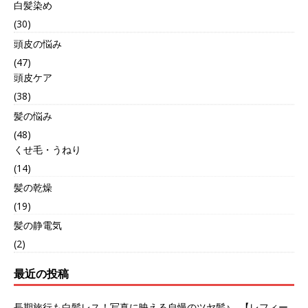
白髪染め
(30)
頭皮の悩み
(47)
頭皮ケア
(38)
髪の悩み
(48)
くせ毛・うねり
(14)
髪の乾燥
(19)
髪の静電気
(2)
最近の投稿
長期旅行も白髪レス！写真に映える自慢のツヤ髪♪ 【レフィー