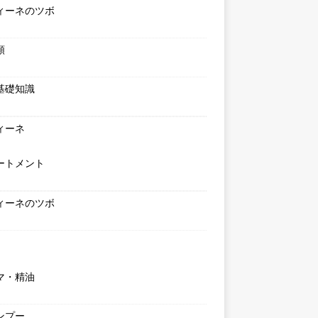
ィーネのツボ
類
基礎知識
ィーネ
ートメント
ィーネのツボ
マ・精油
ンプー