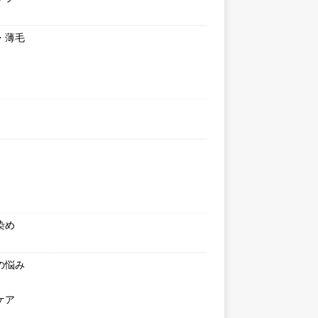
・薄毛
染め
の悩み
ケア