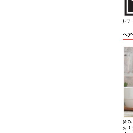
レフ
ヘア
髪の
おり