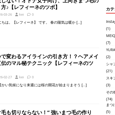
敗しない！オトナ女子向け、上向きまつ毛の
り方♪【レフィーネのツボ】
カテ
26-03-26
kei
0
Inst
にちは。【レフィーネ】 です。 春の陽気は暖か
[…]
(1)
MEI
(7)
YUR
齢で変わるアイラインの引き方！？ヘアメイ
(2)
直伝のマル秘テクニック【レフィーネのツ
シャ
】
(21)
26-02-27
kei
0
スキ
(3)
暖かい気候になり来週には桜の開花が始まりまそう
[…]
その
(74)
まつ
け毛も切りならない！“ 強いまつ毛の作り
(5)