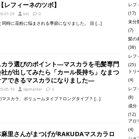
”【レフィーネのツボ】
レフ
(17)
26-01-29
kei
0
未分
と同時に花粉に悩まされる季節になりました。 目
[…]
(7)
髪の
(38)
レフ
スカラ選びのポイント―マスカラを毛髪専門
(25)
会社が出してみたら「カール長持ち」なまつ
トリ
ケアできるマスカラになりました―
(4)
レフ
20-05-19
wpmaster
0
(8)
のマスカラ、ボリュームタイプ？ロングタイプ？
[…]
成分
(12)
アロ
(4)
本麻里さんがまつげがRAKUDAマスカラロ
シャ