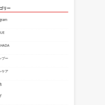
ゴリー
agram
QUE
AHADA
ンプー
ンケア
他
げ