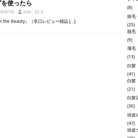
グを使ったら
(8)
19-07-05
shio
0
抜毛
K the Beauty』（辛口レビュー雑誌
[…]
(25)
脱毛
(9)
薄毛
(13)
白髪
(41)
白髪
(21)
白髪
(30)
頭皮
(47)
頭皮