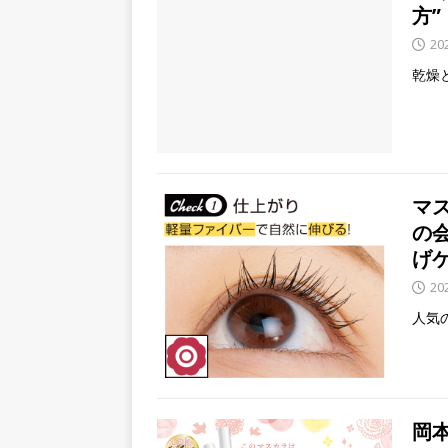
方
20
乾燥
マ
の
げ
20
人気
岡