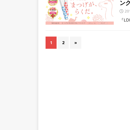
ン
20
『LD
1
2
»