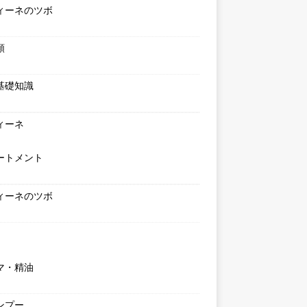
ィーネのツボ
類
基礎知識
ィーネ
ートメント
ィーネのツボ
マ・精油
ンプー