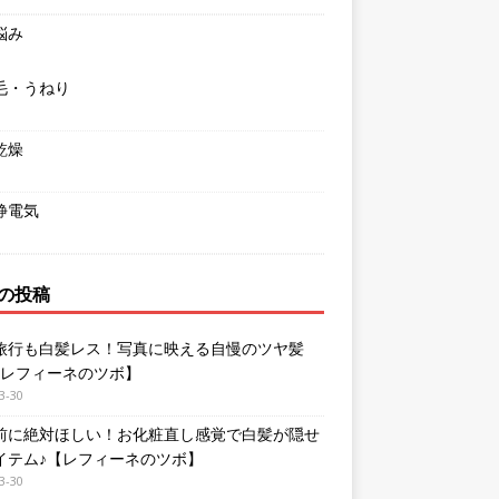
悩み
毛・うねり
乾燥
静電気
の投稿
旅行も白髪レス！写真に映える自慢のツヤ髪
【レフィーネのツボ】
3-30
前に絶対ほしい！お化粧直し感覚で白髪が隠せ
イテム♪【レフィーネのツボ】
3-30