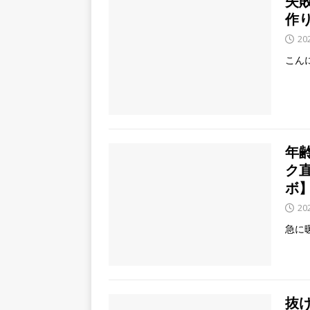
失
作
20
こん
年
ク
ボ
20
急に
抜