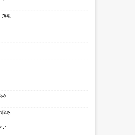
・薄毛
染め
の悩み
ケア