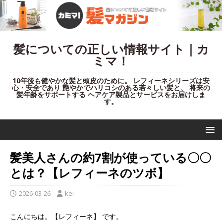
髪についての正しい情報サイト｜カ
ミマ！
10年後も健やかな髪と頭皮のために。 レフィーネシリーズは安
心・安全であり 艶やかでハリコシのある若々しい髪と、 将来の
髪年齢をサポートする ヘアケア製品とサービスをお届けしま
す。
髪美人さんの約7割が使っている〇〇
とは？【レフィーネのツボ】
2026-03-26
kei
こんにちは。【レフィーネ】 です。