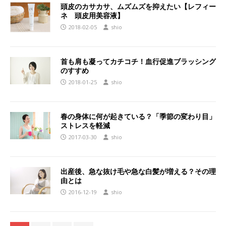
頭皮のカサカサ、ムズムズを抑えたい【レフィー
ネ 頭皮用美容液】
2018-02-05
shio
首も肩も凝ってカチコチ！血行促進ブラッシング
のすすめ
2018-01-25
shio
春の身体に何が起きている？「季節の変わり目」
ストレスを軽減
2017-03-30
shio
出産後、急な抜け毛や急な白髪が増える？その理
由とは
2016-12-19
shio