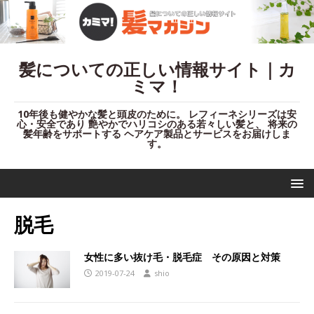
髪についての正しい情報サイト｜カ
ミマ！
10年後も健やかな髪と頭皮のために。 レフィーネシリーズは安
心・安全であり 艶やかでハリコシのある若々しい髪と、 将来の
髪年齢をサポートする ヘアケア製品とサービスをお届けしま
す。
脱毛
女性に多い抜け毛・脱毛症 その原因と対策
2019-07-24
shio