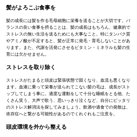
髪がよろこぶ食事を
髪の成長には髪を作る毛母細胞に栄養を送ることが大切です。バ
ランスの良い食事を摂ることは、髪の成長はもちろん、健康的で
ストレスの無い生活を送るためにも大事なこと。特にタンパク質
やアミノ酸が不足すると、髪が正常に発毛・育毛しないことがあ
ります。また、代謝を活発にさせるビタミン・ミネラルも髪の生
育には欠かせません。
ストレスを取り除く
ストレスがたまると頭皮は緊張状態で固くなり、血流も悪くなり
ます。血液に乗って栄養が送られてこない髪の毛は、成長がスト
ップしてしまう事に。適度な運動をして十分な睡眠をとる他、た
くさん笑う、大声で歌う、思いっきり泣くなど、自分にピッタリ
のストレス解消法を探してみましょう。飲酒や過食での発散は、
依存症へと繋がる可能性があるのでくれぐれもご注意を。
頭皮環境を外から整える