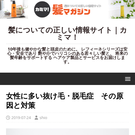
髪についての正しい情報サイト｜カ
ミマ！
10年後も健やかな髪と頭皮のために。 レフィーネシリーズは安
心・安全であり 艶やかでハリコシのある若々しい髪と、 将来の
髪年齢をサポートする ヘアケア製品とサービスをお届けしま
す。
女性に多い抜け毛・脱毛症 その原
因と対策
2019-07-24
shio