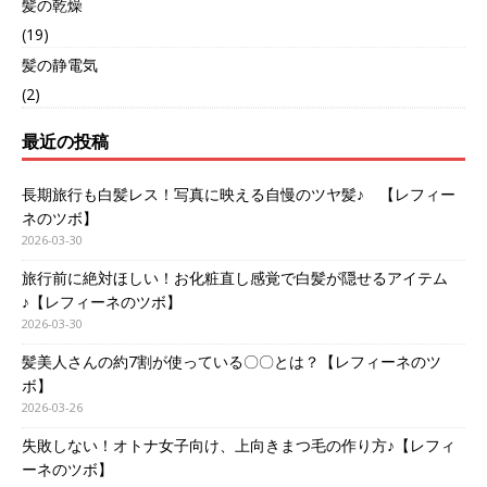
髪の乾燥
(19)
髪の静電気
(2)
最近の投稿
長期旅行も白髪レス！写真に映える自慢のツヤ髪♪ 【レフィー
ネのツボ】
2026-03-30
旅行前に絶対ほしい！お化粧直し感覚で白髪が隠せるアイテム
♪【レフィーネのツボ】
2026-03-30
髪美人さんの約7割が使っている〇〇とは？【レフィーネのツ
ボ】
2026-03-26
失敗しない！オトナ女子向け、上向きまつ毛の作り方♪【レフィ
ーネのツボ】