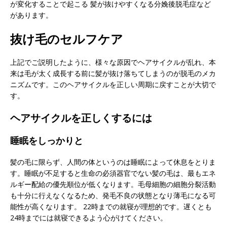
が変化することで起こる 髪が抜けやすくなる分娩後脱毛症など
があります。
抜け毛のセルフケア
上記でご説明したように、様々な原因でヘアサイクルが乱れ、本
来は毛が太く成長する前に髪が抜け落ちてしまうのが脱毛のメカ
ニズムです。このヘアサイクルを正しい周期に戻すことが大切で
す。
ヘアサイクルを正しくするには
睡眠をしっかりと
髪の毛に限らず、人間の体というのは睡眠によって休息をとりま
す。睡眠が不足すると生命の必須器官でない髪の毛は、最もエネ
ルギー配給の優先順位が低くなります。毛母細胞の細胞分裂活動
も十分に行えなくなるため、発毛不良の状態となり薄毛になる可
能性が高くなります。 22時までの就寝が理想的です。遅くとも
24時までには就寝できるよう心がけてください。