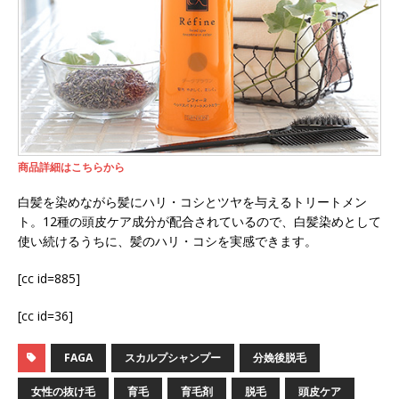
商品詳細はこちらから
白髪を染めながら髪にハリ・コシとツヤを与えるトリートメン
ト。12種の頭皮ケア成分が配合されているので、白髪染めとして
使い続けるうちに、髪のハリ・コシを実感できます。
[cc id=885]
[cc id=36]
FAGA
スカルプシャンプー
分娩後脱毛
女性の抜け毛
育毛
育毛剤
脱毛
頭皮ケア