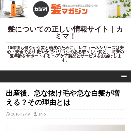
髪についての正しい情報サイト｜カ
ミマ！
10年後も健やかな髪と頭皮のために。 レフィーネシリーズは安
心・安全であり 艶やかでハリコシのある若々しい髪と、 将来の
髪年齢をサポートする ヘアケア製品とサービスをお届けしま
す。
出産後、急な抜け毛や急な白髪が増
える？その理由とは
2016-12-19
shio