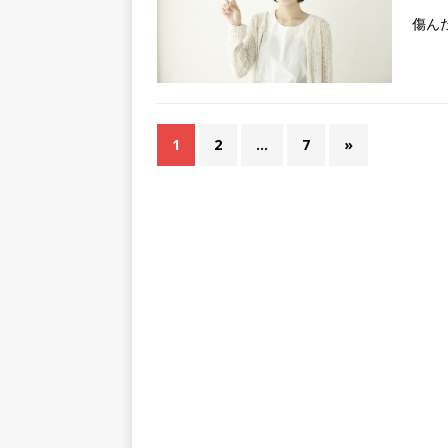
傷ん
1
2
…
7
»