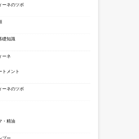
ィーネのツボ
類
基礎知識
ィーネ
ートメント
ィーネのツボ
マ・精油
ンプー