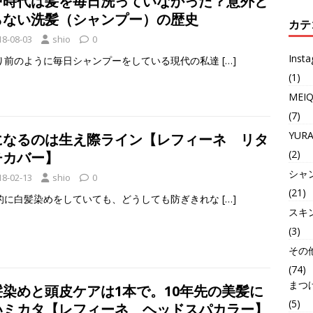
戸時代は髪を毎日洗っていなかった？意外と
らない洗髪（シャンプー）の歴史
カテ
18-08-03
shio
0
Inst
り前のように毎日シャンプーをしている現代の私達
[…]
(1)
MEI
(7)
YUR
になるのは生え際ライン【レフィーネ リタ
(2)
チカバー】
シャ
18-02-13
shio
0
(21)
的に白髪染めをしていても、どうしても防ぎきれな
[…]
スキ
(3)
その
(74)
まつ
髪染めと頭皮ケアは1本で。10年先の美髪に
(5)
いミカタ【レフィーネ ヘッドスパカラー】