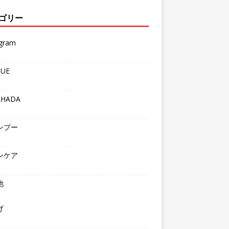
ゴリー
agram
QUE
AHADA
ンプー
ンケア
他
げ