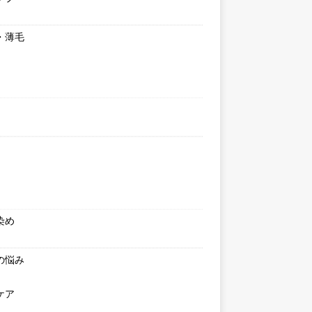
・薄毛
染め
の悩み
ケア