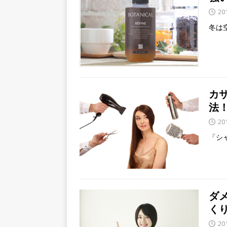
20
冬は
カ
法
20
「シ
ダ
く
20