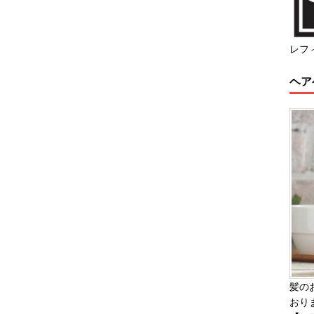
レフ
ヘア
髪の
おり