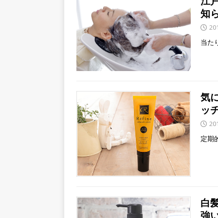
江
知
20
当た
気
ッ
20
定期
白
強