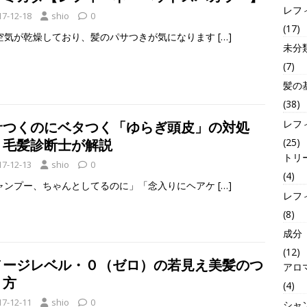
レフ
17-12-18
shio
0
(17)
空気が乾燥しており、髪のパサつきが気になります
[…]
未分
(7)
髪の
(38)
レフ
サつくのにベタつく「ゆらぎ頭皮」の対処
(25)
！毛髪診断士が解説
トリ
17-12-13
shio
0
(4)
ャンプー、ちゃんとしてるのに」「念入りにヘアケ
[…]
レフ
(8)
成分
(12)
メージレベル・０（ゼロ）の若見え美髪のつ
アロ
り方
(4)
17-12-11
shio
0
シャ