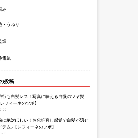
悩み
毛・うねり
乾燥
静電気
の投稿
旅行も白髪レス！写真に映える自慢のツヤ髪
【レフィーネのツボ】
3-30
前に絶対ほしい！お化粧直し感覚で白髪が隠せ
イテム♪【レフィーネのツボ】
3-30