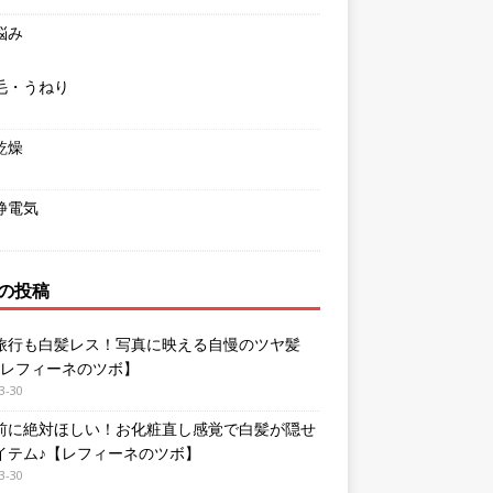
悩み
毛・うねり
乾燥
静電気
の投稿
旅行も白髪レス！写真に映える自慢のツヤ髪
【レフィーネのツボ】
3-30
前に絶対ほしい！お化粧直し感覚で白髪が隠せ
イテム♪【レフィーネのツボ】
3-30