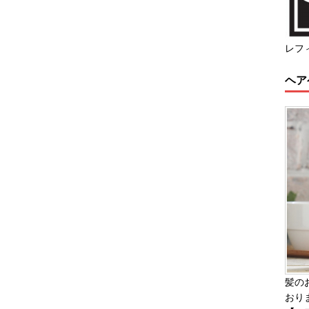
レフ
ヘア
髪の
おり