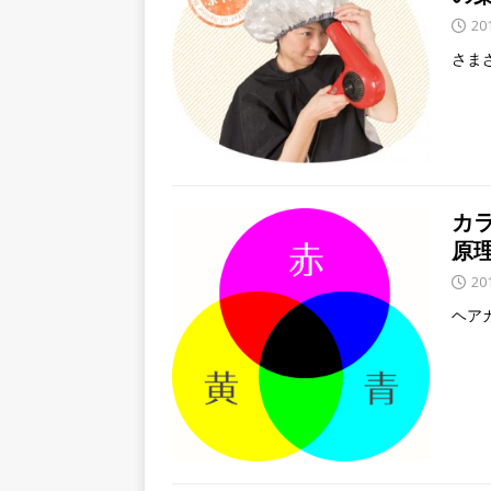
20
さま
カ
原
20
ヘア