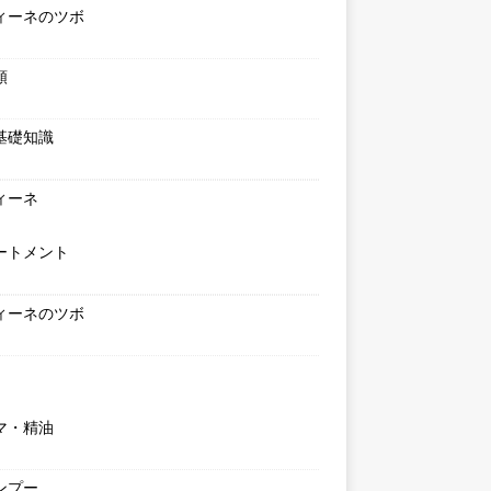
ィーネのツボ
類
基礎知識
ィーネ
ートメント
ィーネのツボ
マ・精油
ンプー