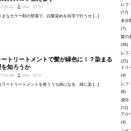
レフ
17-05-02
shio
0
(17)
ざまなカラー剤の登場で、白髪染めを自宅で行うセ
[…]
未分
(7)
髪の
(38)
レフ
ラートリートメントで髪が緑色に！？染まる
(25)
理を知ろうか
トリ
(4)
17-02-08
shio
0
レフ
カラートリートメントを使ううち緑になる 緑に染
[…]
(8)
成分
(12)
アロ
(4)
シャ