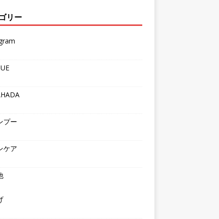
ゴリー
agram
QUE
AHADA
ンプー
ンケア
他
げ