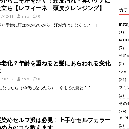
だからこそ汗をかく！頭皮汚れ・臭いケアに
役立ち【レフィーネ 頭皮クレンジング】
カテ
17-12-11
shio
0
Inst
寒い季節に汗はかかないから、汗対策はしなくてい
[…]
(1)
MEI
(7)
YUR
の老化？年齢を重ねると髪にあらわれる変化
(2)
は
シャ
17-07-07
shio
0
(21)
スキ
代になったら（40代になったら）、今までの髪と
[…]
(3)
その
(74)
まつ
髪染めセルフ派は必見！上手なセルフカラー
(5)
染め方のコツ教えます