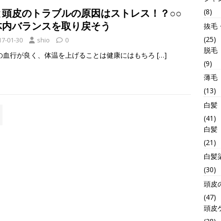
と頭皮のトラブルの原因はストレス！？○○
(8)
体内バランスを取り戻そう
抜毛
(25)
17-01-30
shio
0
脱毛
の血行が良く、体温を上げることは健康にはもちろ
[…]
(9)
薄毛
(13)
白髪
(41)
白髪
(21)
白髪
(30)
頭皮
(47)
頭皮