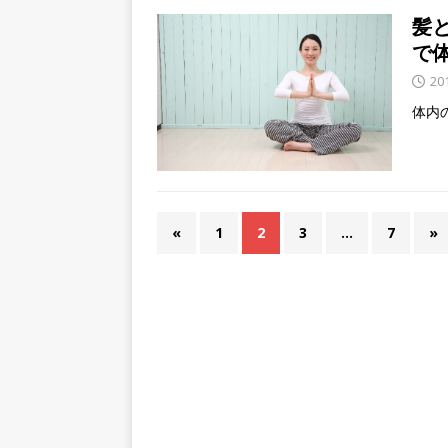
髪
で
20
体内
«
1
2
3
…
7
»