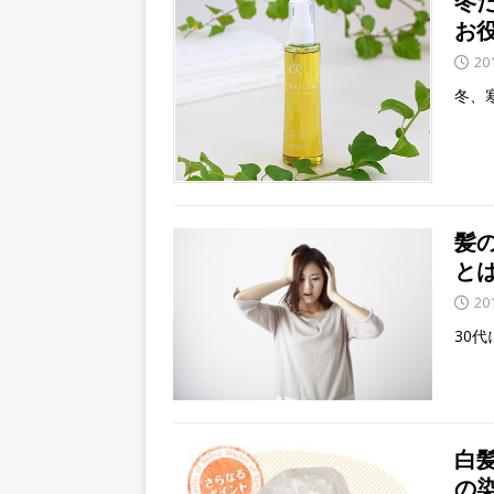
冬
お
20
冬、
髪
と
20
30
白
の