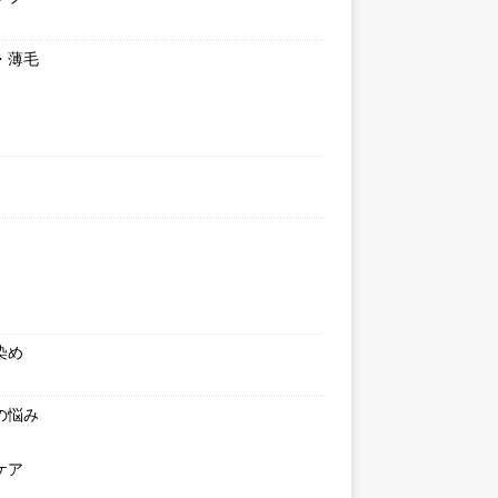
・薄毛
染め
の悩み
ケア