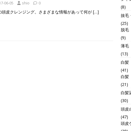
17-06-05
shio
0
(8)
の頭皮クレンジング。さまざまな情報があって何が
[…]
抜毛
(25)
脱毛
(9)
薄毛
(13)
白髪
(41)
白髪
(21)
白髪
(30)
頭皮
(47)
頭皮