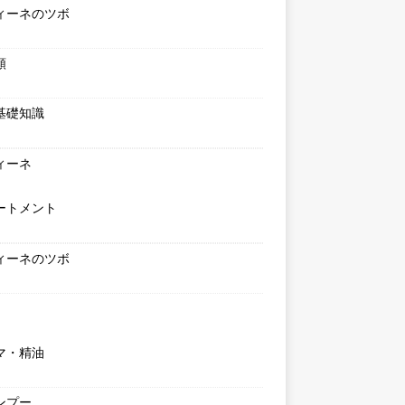
ィーネのツボ
類
基礎知識
ィーネ
ートメント
ィーネのツボ
マ・精油
ンプー