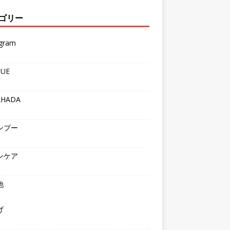
ゴリー
agram
QUE
AHADA
ンプー
ンケア
他
げ