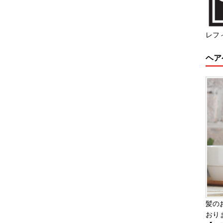
レフ
ヘア
髪の
おり