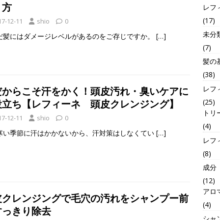
り方
レフ
(17)
17-12-11
shio
0
未分
だ髪にはダメージレベルがあるのをご存じですか。
[…]
(7)
髪の
(38)
レフ
だからこそ汗をかく！頭皮汚れ・臭いケアに
(25)
役立ち【レフィーネ 頭皮クレンジング】
トリ
17-12-11
shio
0
(4)
寒い季節に汗はかかないから、汗対策はしなくてい
[…]
レフ
(8)
成分
(12)
アロ
皮クレンジングで毛穴の汚れをシャンプー前
(4)
すっきり除去
シャ