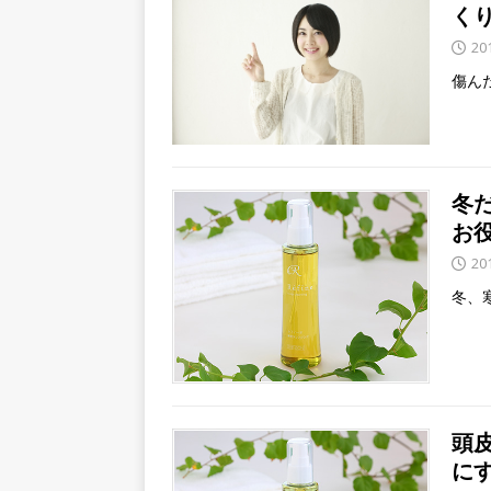
く
20
傷ん
冬
お
20
冬、
頭
に