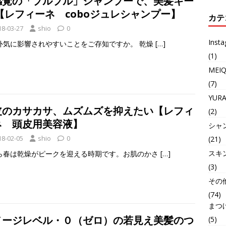
感覚の「プルプル」シャンプーで、美髪キー
【レフィーネ coboジュレシャンプー】
カテ
18-03-27
shio
0
Inst
外気に影響されやすいことをご存知ですか。 乾燥
[…]
(1)
MEI
(7)
YUR
皮のカサカサ、ムズムズを抑えたい【レフィ
(2)
ネ 頭皮用美容液】
シャ
18-02-05
shio
0
(21)
スキ
ら春は乾燥がピークを迎える時期です。お肌のかさ
[…]
(3)
その
(74)
まつ
メージレベル・０（ゼロ）の若見え美髪のつ
(5)