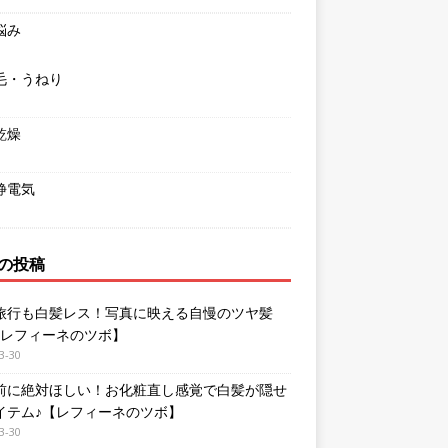
悩み
毛・うねり
乾燥
静電気
の投稿
旅行も白髪レス！写真に映える自慢のツヤ髪
【レフィーネのツボ】
3-30
前に絶対ほしい！お化粧直し感覚で白髪が隠せ
イテム♪【レフィーネのツボ】
3-30