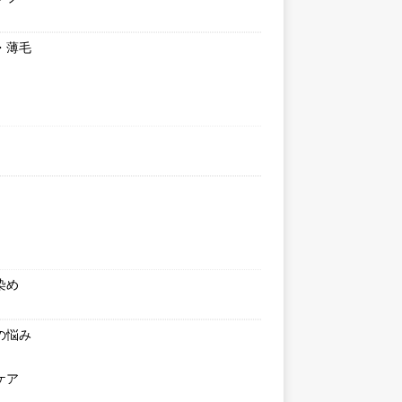
・薄毛
染め
の悩み
ケア