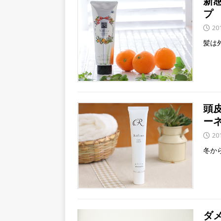
新
プ 
20
髪は
頭
ー
20
冬か
ダ