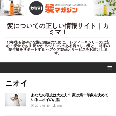
髪についての正しい情報サイト｜カ
ミマ！
10年後も健やかな髪と頭皮のために。 レフィーネシリーズは安
心・安全であり 艶やかでハリコシのある若々しい髪と、 将来の
髪年齢をサポートする ヘアケア製品とサービスをお届けしま
す。
ニオイ
あなたの頭皮は大丈夫？ 実は第一印象を決めて
いるニオイのお話
2019-08-19
shio