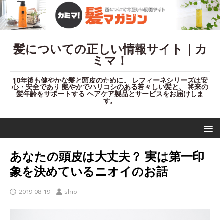
髪についての正しい情報サイト｜カ
ミマ！
10年後も健やかな髪と頭皮のために。 レフィーネシリーズは安
心・安全であり 艶やかでハリコシのある若々しい髪と、 将来の
髪年齢をサポートする ヘアケア製品とサービスをお届けしま
す。
あなたの頭皮は大丈夫？ 実は第一印
象を決めているニオイのお話
2019-08-19
shio