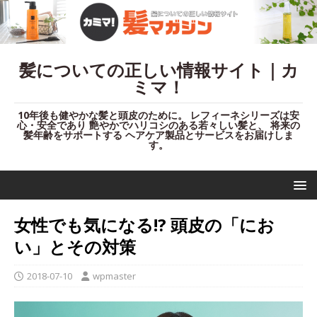
髪についての正しい情報サイト｜カ
ミマ！
10年後も健やかな髪と頭皮のために。 レフィーネシリーズは安
心・安全であり 艶やかでハリコシのある若々しい髪と、 将来の
髪年齢をサポートする ヘアケア製品とサービスをお届けしま
す。
女性でも気になる!? 頭皮の「にお
い」とその対策
2018-07-10
wpmaster