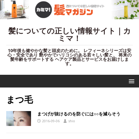
髪についての正しい情報サイト｜カ
ミマ！
10年後も健やかな髪と頭皮のために。 レフィーネシリーズは安
心・安全であり 艶やかでハリコシのある若々しい髪と、 将来の
髪年齢をサポートする ヘアケア製品とサービスをお届けしま
す。
まつ毛
まつげが抜けるのを防ぐには○○を減らそう
2016-09-06
shio