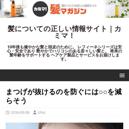
髪についての正しい情報サイト｜カ
ミマ！
10年後も健やかな髪と頭皮のために。 レフィーネシリーズは安
心・安全であり 艶やかでハリコシのある若々しい髪と、 将来の
髪年齢をサポートする ヘアケア製品とサービスをお届けしま
す。
まつげが抜けるのを防ぐには○○を減
らそう
2016-09-06
shio