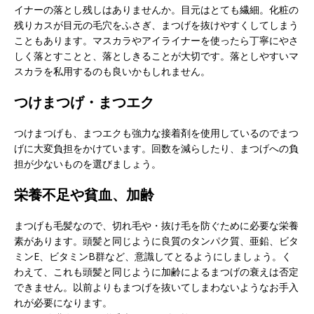
イナーの落とし残しはありませんか。目元はとても繊細。化粧の
残りカスが目元の毛穴をふさぎ、まつげを抜けやすくしてしまう
こともあります。マスカラやアイライナーを使ったら丁寧にやさ
しく落とすことと、落としきることが大切です。落としやすいマ
スカラを私用するのも良いかもしれません。
つけまつげ・まつエク
つけまつげも、まつエクも強力な接着剤を使用しているのでまつ
げに大変負担をかけています。回数を減らしたり、まつげへの負
担が少ないものを選びましょう。
栄養不足や貧血、加齢
まつげも毛髪なので、切れ毛や・抜け毛を防ぐために必要な栄養
素があります。頭髪と同じように良質のタンパク質、亜鉛、ビタ
ミンE、ビタミンB群など、意識してとるようにしましょう。く
わえて、これも頭髪と同じように加齢によるまつげの衰えは否定
できません。以前よりもまつげを抜いてしまわないようなお手入
れが必要になります。