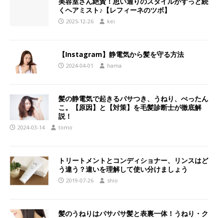
美容室さん絶賛！思い通りのスタイルがずっと続
くヘアミスト♪【レフィーネのツボ】
2025-12-26
kei
【Instagram】静電気から髪を守る方法
2024-04-01
hama
髪の静電気で起きるパサつき、うねり、ぺったん
こ。【原因】と【対策】を毛髪診断士が徹底解
説！
2024-03-14
tomo
トリートメントとコンディショナー、リンスはど
う違う？違いを理解して使い分けましょう
2019-07-26
shio
髪のうねりはパサパサ髪と表裏一体！うねり・ク