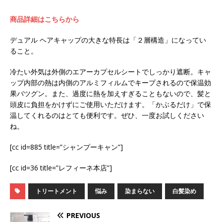
商品詳細はこちらから
デュアル ヘアキャップの大きな特長は「２層構造」になってい
ること。
冷たい外気は外側のエアーカプセルシートでしっかり遮断。キャ
ップ内部の熱は内側のアルミフィルムでキープされるので保温効
果バツグン。また、過度に熱を加えすぎることもないので、髪と
頭皮に負担をかけずにご使用いただけます。「かぶるだけ」で保
温してくれるのはとても便利です。ぜひ、一度お試しください
ね。
[cc id=885 title=”シャンプーキャン”]
[cc id=36 title=”レフィーネ本店”]
トリートメント
悩み
染まらない
白髪染め
PREVIOUS