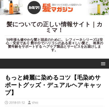
髪についての正しい情報サイト｜カ
ミマ！
10年後も健やかな髪と頭皮のために。 レフィーネシリーズは安
心・安全であり 艶やかでハリコシのある若々しい髪と、 将来の
髪年齢をサポートする ヘアケア製品とサービスをお届けしま
す。
もっと綺麗に染めるコツ【毛染めサ
ポートグッズ・デュアルヘアキャッ
プ】
2018-01-12
shio