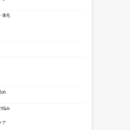
・薄毛
染め
の悩み
ケア