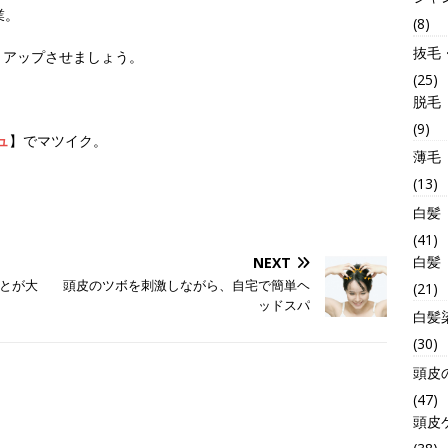
業。
(8)
抜毛
とアップさせましょう。
(25)
脱毛
(9)
ュ
】でマツイク。
薄毛
(13)
白髪
(41)
白髪
NEXT
とが大
頭皮のツボを刺激しながら、自宅で簡単ヘ
(21)
ッドスパ
白髪
(30)
頭皮
(47)
頭皮