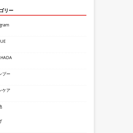
ゴリー
agram
QUE
AHADA
ンプー
ンケア
他
げ