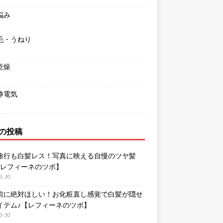
悩み
毛・うねり
乾燥
静電気
の投稿
旅行も白髪レス！写真に映える自慢のツヤ髪
【レフィーネのツボ】
3-30
前に絶対ほしい！お化粧直し感覚で白髪が隠せ
イテム♪【レフィーネのツボ】
3-30