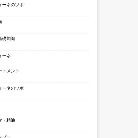
ィーネのツボ
類
基礎知識
ィーネ
ートメント
ィーネのツボ
マ・精油
ンプー