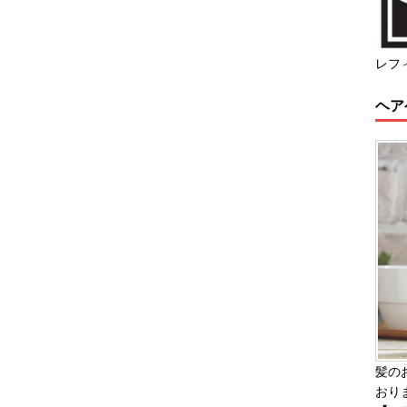
レフ
ヘア
髪の
おり