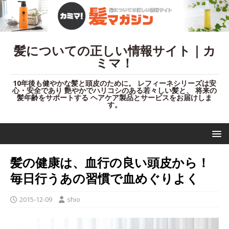
髪についての正しい情報サイト｜カ
ミマ！
10年後も健やかな髪と頭皮のために。 レフィーネシリーズは安
心・安全であり 艶やかでハリコシのある若々しい髪と、 将来の
髪年齢をサポートする ヘアケア製品とサービスをお届けしま
す。
髪の健康は、血行の良い頭皮から！
毎日行うあの習慣で血めぐりよく
2015-12-09
shio