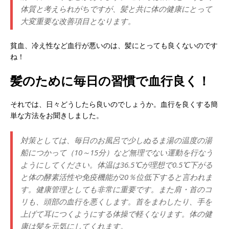
体質と考えられがちですが、髪と共に体の健康にとって
大変重要な改善項目となります。
貧血、冷え性など血行が悪いのは、髪にとっても良くないのです
ね！
髪のために毎日の習慣で血行良く！
それでは、日々どうしたら良いのでしょうか。血行を良くする簡
単な方法をお聞きしました。
対策としては、毎日のお風呂で少しぬるま湯の温度の湯
船につかって（10～15分）など無理でない運動を行なう
ようにしてください。体温は36.5℃が理想で0.5℃下がる
と体の酵素活性や免疫機能が20％位低下すると言われま
す。健康管理としても非常に重要です。また肩・首のコ
リも、頭部の血行を悪くします。首をまわしたり、手を
上げて耳につくようにする体操で軽くなります。体の健
康は髪を元気にしてくれます。