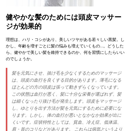
健やかな髪のためには頭皮マッサー
ジが効果的
理想は、ハリ・コシがあり、美しいツヤがある若々しい黒髪。し
かし、年齢を増すごとに髪の悩みも増えていくもの…。どうした
ら、健やかで美しい髪を維持できるのか、何を習慣にしたらいい
のでしょうか。
髪を元気にさせ、抜け毛を少なくするためのマッサージ
は、頭皮の血行を良くする目的があります。薄毛になる
ほとんどの方の頭皮は張って動きずらくなっています。
この状態は血行が悪く、髪に十分な栄養が運ばれず、髪
は細くなったり抜け毛が発生します。頭皮をマッサージ
し、ゆとりを出す方法が髪を元気にするために必要にな
ります。しかし、体の血行が悪いとなかなか効果が出に
くいです。症状特性としては、貧血、冷え症、低体温、
肩・首のコリなどがあります。 これらは病気というより