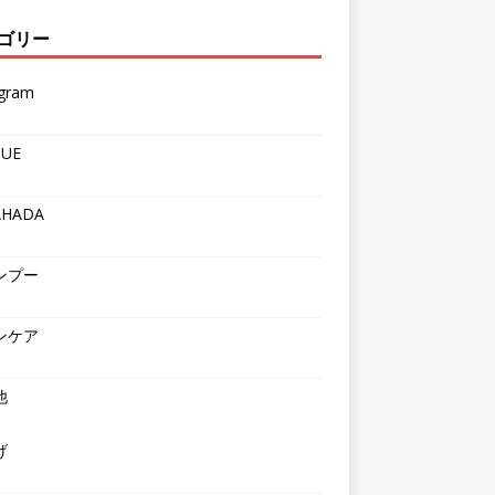
ゴリー
agram
QUE
AHADA
ンプー
ンケア
他
げ