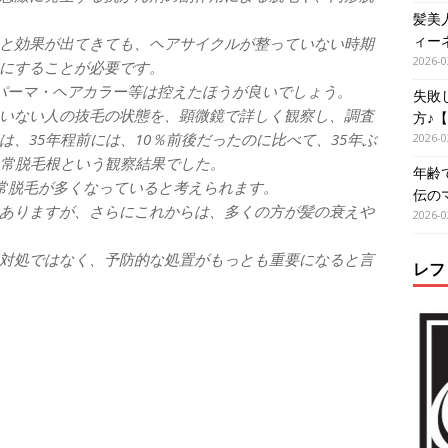
髪美
ィー
と効果が出てきても、ヘアサイクルが整っていない時期
2026-0
にすることが必要です。
パーマ・ヘアカラー等は控えたほうが良いでしょう。
失敗
いない人の抜毛の状態を、顕微鏡で詳しく観察し、調査
方♪
、35年程前には、10％前後だったのに比べて、35年ぶ
2026-0
異常脱毛根という観察結果でした。
年齢
異常脱毛が多くなっていると考えられます。
伝の
ありますが、さらにこれからは、多くの方が髪の衰えや
2026-0
対処ではなく、予防的な処置がもっとも重要になると言
レフ