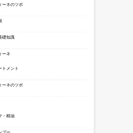
ィーネのツボ
類
基礎知識
ィーネ
ートメント
ィーネのツボ
マ・精油
ンプー