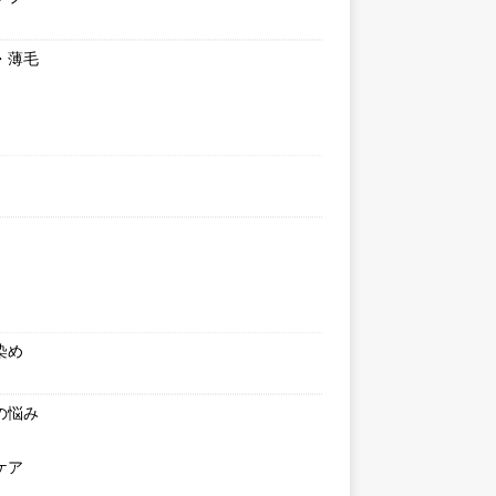
・薄毛
染め
の悩み
ケア