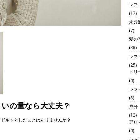
レフ
(17)
未分
(7)
髪の
(38)
レフ
(25)
トリ
(4)
レフ
(8)
らいの量なら大丈夫？
成分
(12)
てドキッとしたことはありませんか？
アロ
(4)
シャ