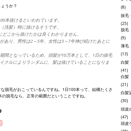
しょうか？
(8)
抜毛
100本抜けるといわれています。
(25)
（洗髪）時に抜けるそうです。
脱毛
際にどこから抜けたかは良くわかりません。
(9)
があり、男性は2～5年、女性は3～7年伸び続けたあとに
薄毛
(13)
期間となっているため、頭髪が10万本として、1日の抜毛
ヘアサイクルによりランダムに、髪は抜けていることになりま
白髪
(41)
白髪
(21)
な脱毛がおこっているんですね。1日100本って、結構たくさ
白髪
0本の脱毛なら、正常の範囲だということですね。
(30)
る
頭皮
(47)
頭皮