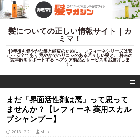
髪についての正しい情報サイト｜カ
ミマ！
10年後も健やかな髪と頭皮のために。 レフィーネシリーズは安
心・安全であり 艶やかでハリコシのある若々しい髪と、 将来の
髪年齢をサポートする ヘアケア製品とサービスをお届けしま
す。
まだ「界面活性剤は悪」って思って
ませんか？【レフィーネ 薬用スカル
プシャンプー】
2018-12-21
shio