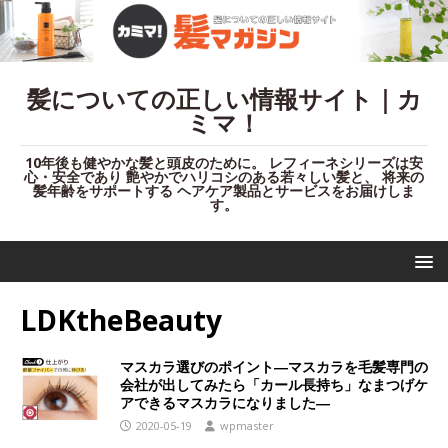
髪についての正しい情報サイト｜カ
ミマ！
10年後も健やかな髪と頭皮のために。 レフィーネシリーズは安
心・安全であり 艶やかでハリコシのある若々しい髪と、 将来の
髪年齢をサポートする ヘアケア製品とサービスをお届けしま
す。
LDKtheBeauty
マスカラ選びのポイント―マスカラを毛髪専門の
会社が出してみたら「カール長持ち」なまつげケ
アできるマスカラになりました―
2020-05-19
wpmaster