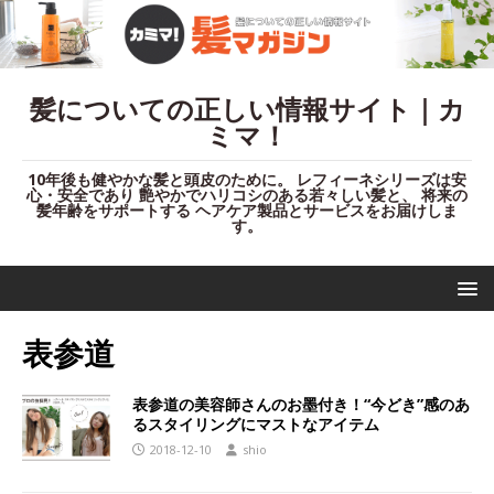
髪についての正しい情報サイト｜カ
ミマ！
10年後も健やかな髪と頭皮のために。 レフィーネシリーズは安
心・安全であり 艶やかでハリコシのある若々しい髪と、 将来の
髪年齢をサポートする ヘアケア製品とサービスをお届けしま
す。
表参道
表参道の美容師さんのお墨付き！“今どき”感のあ
るスタイリングにマストなアイテム
2018-12-10
shio