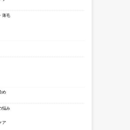
・薄毛
染め
の悩み
ケア