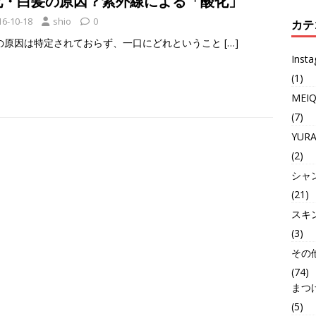
化・白髪の原因？紫外線による「酸化」
16-10-18
shio
0
カテ
の原因は特定されておらず、一口にどれということ
[…]
Inst
(1)
MEI
(7)
YUR
(2)
シャ
(21)
スキ
(3)
その
(74)
まつ
(5)