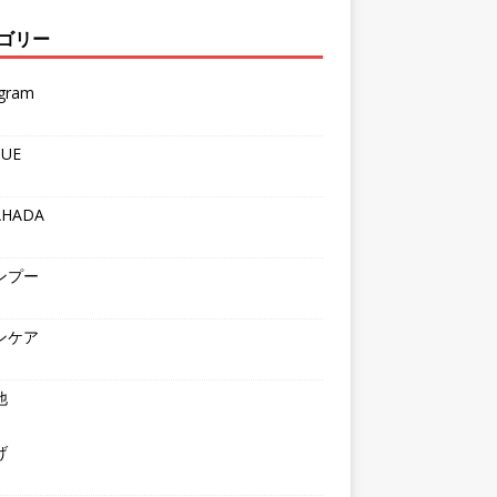
ゴリー
agram
QUE
AHADA
ンプー
ンケア
他
げ