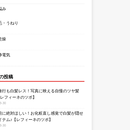
悩み
毛・うねり
乾燥
静電気
の投稿
旅行も白髪レス！写真に映える自慢のツヤ髪
【レフィーネのツボ】
3-30
前に絶対ほしい！お化粧直し感覚で白髪が隠せ
イテム♪【レフィーネのツボ】
3-30