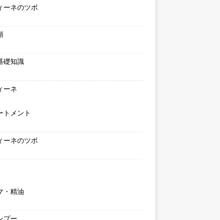
ィーネのツボ
類
基礎知識
ィーネ
ートメント
ィーネのツボ
マ・精油
ンプー