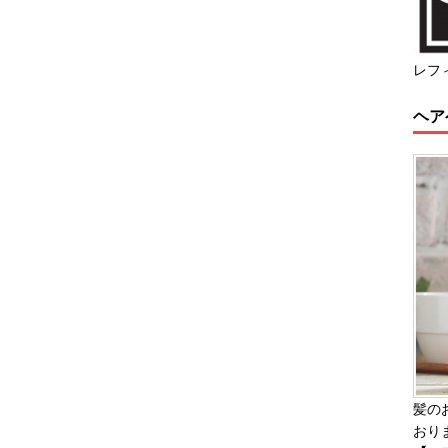
レフ
ヘア
髪の
おり