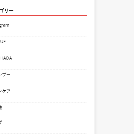
ゴリー
agram
QUE
AHADA
ンプー
ンケア
他
げ