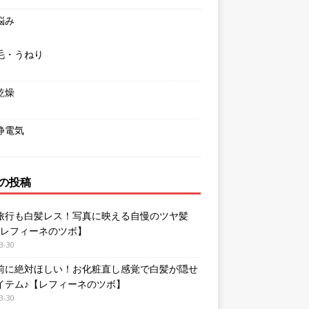
悩み
毛・うねり
乾燥
静電気
の投稿
旅行も白髪レス！写真に映える自慢のツヤ髪
【レフィーネのツボ】
3-30
前に絶対ほしい！お化粧直し感覚で白髪が隠せ
イテム♪【レフィーネのツボ】
3-30