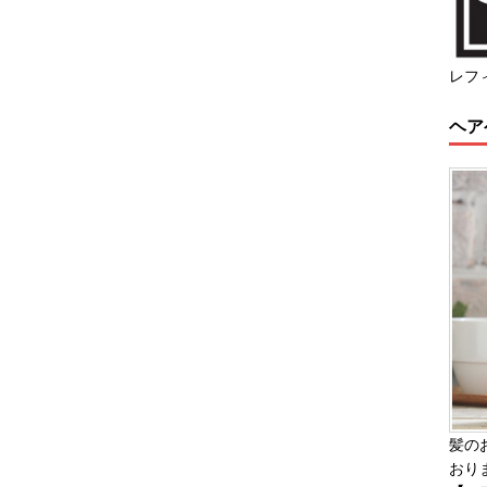
レフ
ヘア
髪の
おり