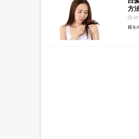
白
方
20
鏡を