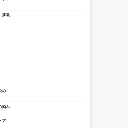
・薄毛
染め
の悩み
ケア