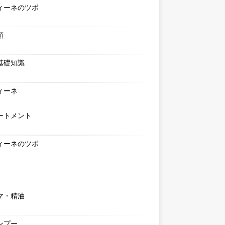
ィーネのツボ
類
基礎知識
ィーネ
ートメント
ィーネのツボ
マ・精油
ンプー