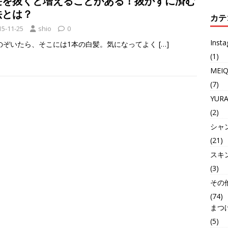
髪を抜くと増えることがある！抜かずに済む
法とは？
カテ
15-11-25
shio
0
Inst
のぞいたら、そこには1本の白髪。気になってよく
[…]
(1)
MEI
(7)
YUR
(2)
シャ
(21)
スキ
(3)
その
(74)
まつ
(5)