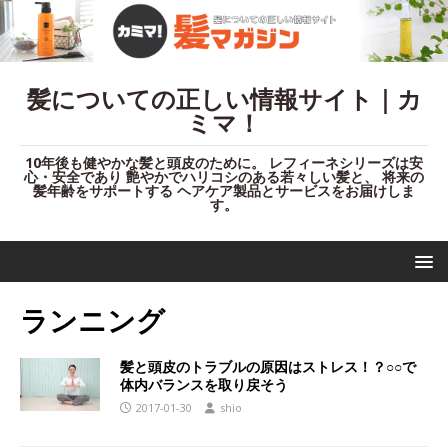
髪についての正しい情報サイト｜カ
ミマ！
10年後も健やかな髪と頭皮のために。 レフィーネシリーズは安
心・安全であり 艶やかでハリコシのある若々しい髪と、 将来の
髪年齢をサポートする ヘアケア製品とサービスをお届けしま
す。
ランニング
髪と頭皮のトラブルの原因はストレス！？○○で
体内バランスを取り戻そう
2017-01-30
shio