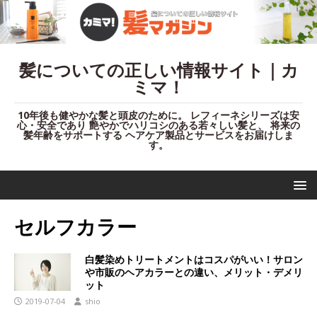
髪についての正しい情報サイト｜カ
ミマ！
10年後も健やかな髪と頭皮のために。 レフィーネシリーズは安
心・安全であり 艶やかでハリコシのある若々しい髪と、 将来の
髪年齢をサポートする ヘアケア製品とサービスをお届けしま
す。
セルフカラー
白髪染めトリートメントはコスパがいい！サロン
や市販のヘアカラーとの違い、メリット・デメリ
ット
2019-07-04
shio