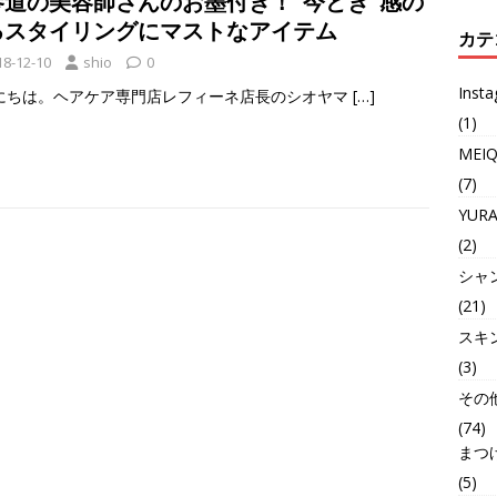
参道の美容師さんのお墨付き！“今どき”感の
るスタイリングにマストなアイテム
カテ
18-12-10
shio
0
Inst
にちは。ヘアケア専門店レフィーネ店長のシオヤマ
[…]
(1)
MEI
(7)
YUR
(2)
シャ
(21)
スキ
(3)
その
(74)
まつ
(5)