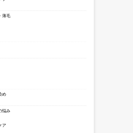
・薄毛
染め
の悩み
ケア