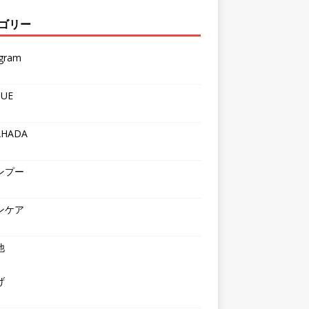
ゴリー
agram
QUE
AHADA
ンプー
ンケア
他
げ