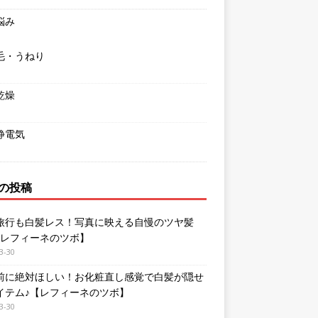
悩み
毛・うねり
乾燥
静電気
の投稿
旅行も白髪レス！写真に映える自慢のツヤ髪
【レフィーネのツボ】
3-30
前に絶対ほしい！お化粧直し感覚で白髪が隠せ
イテム♪【レフィーネのツボ】
3-30