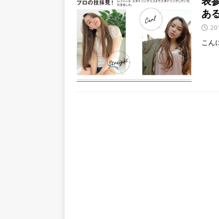
表
あ
20
こん