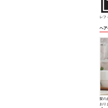
レフ
ヘア
髪の
おり