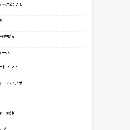
ィーネのツボ
類
基礎知識
ィーネ
ートメント
ィーネのツボ
マ・精油
ンプー