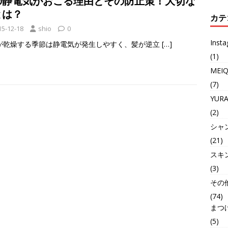
の静電気がおこる理由とその防止策！大切な
とは？
カテ
15-12-18
shio
0
Inst
が乾燥する季節は静電気が発生しやすく、髪が逆立
[…]
(1)
MEI
(7)
YUR
(2)
シャ
(21)
スキ
(3)
その
(74)
まつ
(5)