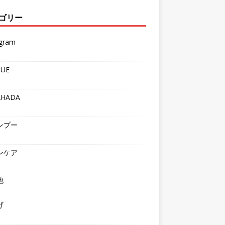
ゴリー
agram
QUE
AHADA
ンプー
ンケア
他
げ