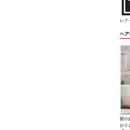
レフ
ヘア
髪の
おり