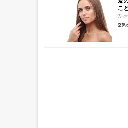
髪
こ
20
空気