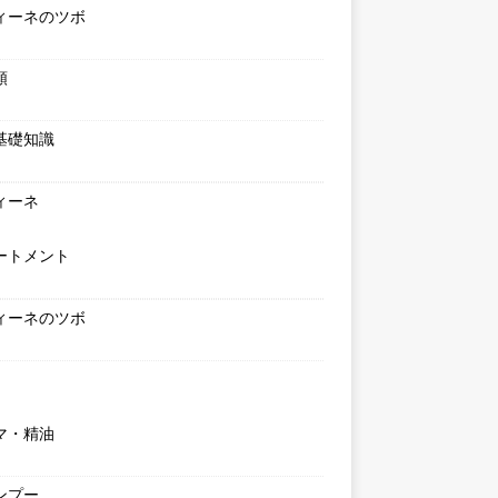
ィーネのツボ
類
基礎知識
ィーネ
ートメント
ィーネのツボ
マ・精油
ンプー