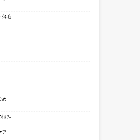
・薄毛
染め
の悩み
ケア