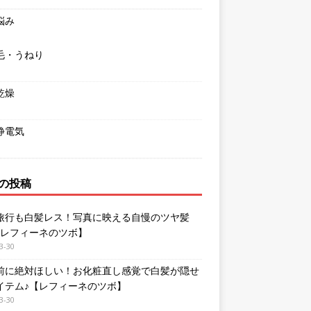
悩み
毛・うねり
乾燥
静電気
の投稿
旅行も白髪レス！写真に映える自慢のツヤ髪
【レフィーネのツボ】
3-30
前に絶対ほしい！お化粧直し感覚で白髪が隠せ
イテム♪【レフィーネのツボ】
3-30