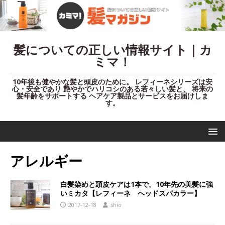
髪についての正しい情報サイト｜カ
ミマ！
10年後も健やかな髪と頭皮のために。 レフィーネシリーズは安
心・安全であり 艶やかでハリコシのある若々しい髪と、 将来の
髪年齢をサポートする ヘアケア製品とサービスをお届けしま
す。
アレルギー
白髪染めと頭皮ケアは1本で。10年先の美髪に強
いミカタ【レフィーネ ヘッドスパカラー】
2017-12-18
shio