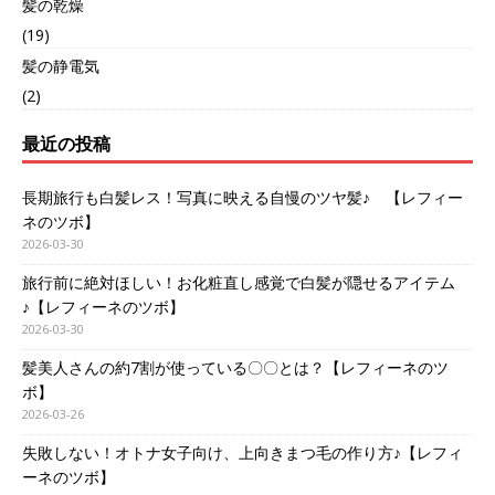
髪の乾燥
(19)
髪の静電気
(2)
最近の投稿
長期旅行も白髪レス！写真に映える自慢のツヤ髪♪ 【レフィー
ネのツボ】
2026-03-30
旅行前に絶対ほしい！お化粧直し感覚で白髪が隠せるアイテム
♪【レフィーネのツボ】
2026-03-30
髪美人さんの約7割が使っている〇〇とは？【レフィーネのツ
ボ】
2026-03-26
失敗しない！オトナ女子向け、上向きまつ毛の作り方♪【レフィ
ーネのツボ】