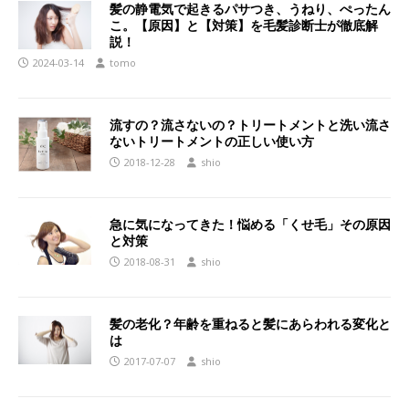
髪の静電気で起きるパサつき、うねり、ぺったん
こ。【原因】と【対策】を毛髪診断士が徹底解
説！
2024-03-14
tomo
流すの？流さないの？トリートメントと洗い流さ
ないトリートメントの正しい使い方
2018-12-28
shio
急に気になってきた！悩める「くせ毛」その原因
と対策
2018-08-31
shio
髪の老化？年齢を重ねると髪にあらわれる変化と
は
2017-07-07
shio