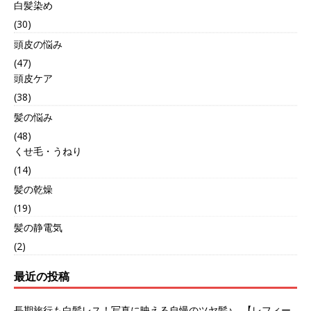
白髪染め
(30)
頭皮の悩み
(47)
頭皮ケア
(38)
髪の悩み
(48)
くせ毛・うねり
(14)
髪の乾燥
(19)
髪の静電気
(2)
最近の投稿
長期旅行も白髪レス！写真に映える自慢のツヤ髪♪ 【レフィー