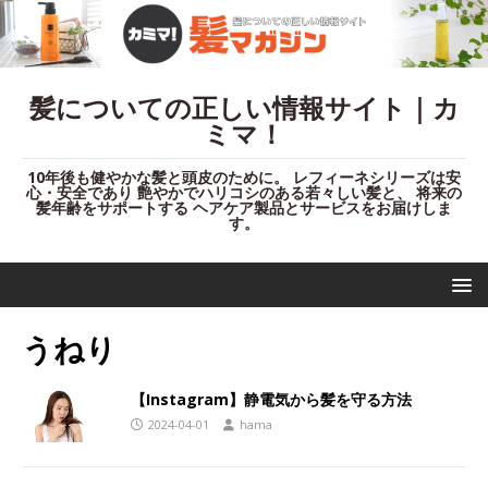
髪についての正しい情報サイト｜カ
ミマ！
10年後も健やかな髪と頭皮のために。 レフィーネシリーズは安
心・安全であり 艶やかでハリコシのある若々しい髪と、 将来の
髪年齢をサポートする ヘアケア製品とサービスをお届けしま
す。
うねり
【Instagram】静電気から髪を守る方法
2024-04-01
hama