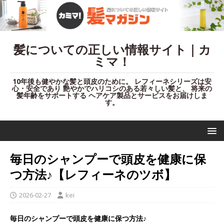
髪についての正しい情報サイト｜カ
ミマ！
10年後も健やかな髪と頭皮のために。 レフィーネシリーズは安
心・安全であり 艶やかでハリコシのある若々しい髪と、 将来の
髪年齢をサポートする ヘアケア製品とサービスをお届けしま
す。
毎日のシャンプーで頭皮を健康に保
つ方法♪【レフィーネのツボ】
2026-02-27
kei
毎日のシャンプーで頭皮を健康に保つ方法♪