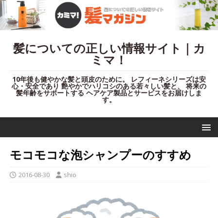
髪についての正しい情報サイト｜カ
ミマ！
10年後も健やかな髪と頭皮のために。 レフィーネシリーズは安
心・安全であり 艶やかでハリコシのある若々しい髪と、 将来の
髪年齢をサポートする ヘアケア製品とサービスをお届けしま
す。
モコモコな泡シャンプーのすすめ
2016-08-30
shio