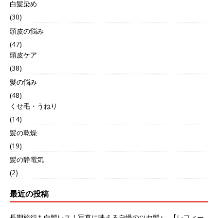
白髪染め
(30)
頭皮の悩み
(47)
頭皮ケア
(38)
髪の悩み
(48)
くせ毛・うねり
(14)
髪の乾燥
(19)
髪の静電気
(2)
最近の投稿
長期旅行も白髪レス！写真に映える自慢のツヤ髪♪ 【レフィー