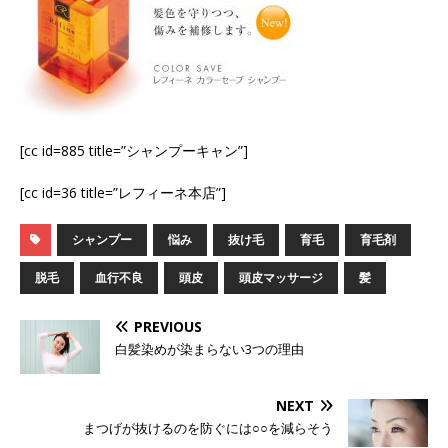
[cc id=885 title=”シャンプーキャン”]
[cc id=36 title=”レフィーネ本店”]
シャンプー
悩み
抜け毛
育毛
育毛剤
脱毛
血行不良
頭皮
頭皮マッサージ
髪
PREVIOUS
白髪染めが染まらない3つの理由
NEXT
まつげが抜けるのを防ぐには○○を減らそう