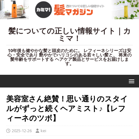
髪についての正しい情報サイト｜カ
ミマ！
10年後も健やかな髪と頭皮のために。 レフィーネシリーズは安
心・安全であり 艶やかでハリコシのある若々しい髪と、 将来の
髪年齢をサポートする ヘアケア製品とサービスをお届けしま
す。
美容室さん絶賛！思い通りのスタイ
ルがずっと続くヘアミスト♪【レフ
ィーネのツボ】
2025-12-26
kei