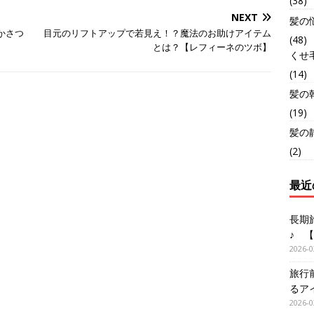
(38)
NEXT
髪の
かさつ
目元のリフトアップで若見え！？魔法のお助けアイテム
(48)
とは？【レフィーネのツボ】
くせ
(14)
髪の
(19)
髪の
(2)
最近
長期
♪ 
2026-0
旅行
るア
2026-0