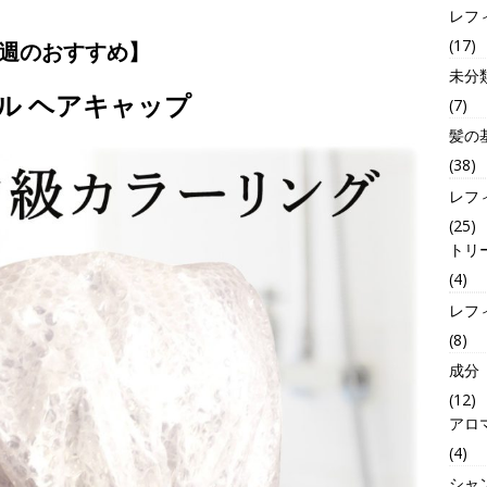
レフ
(17)
週のおすすめ】
未分
ル ヘアキャップ
(7)
髪の
(38)
レフ
(25)
トリ
(4)
レフ
(8)
成分
(12)
アロ
(4)
シャ