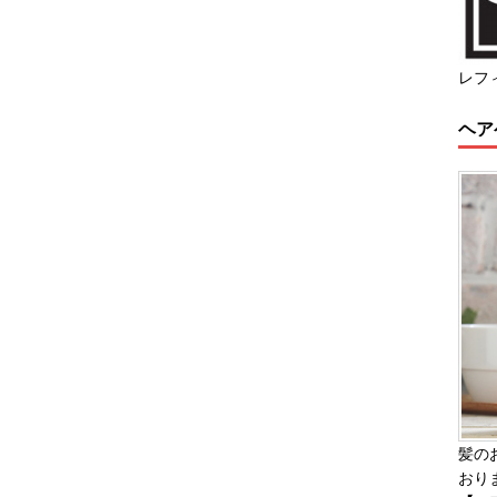
レフ
ヘア
髪の
おり