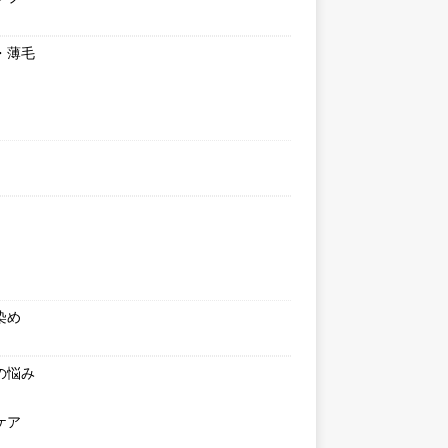
・薄毛
染め
の悩み
ケア