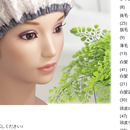
(8)
抜毛
(25)
脱毛
(9)
薄毛
(13)
白髪
(41)
白髪
(21)
白髪
(30)
頭皮
(47)
頭皮
しください♪