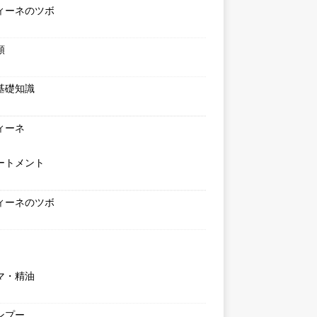
ィーネのツボ
類
基礎知識
ィーネ
ートメント
ィーネのツボ
マ・精油
ンプー