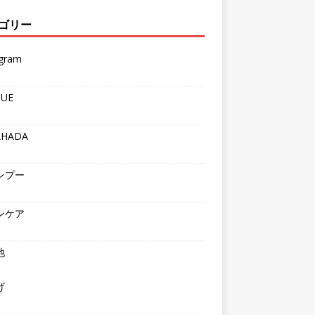
ゴリー
agram
QUE
AHADA
ンプー
ンケア
他
げ