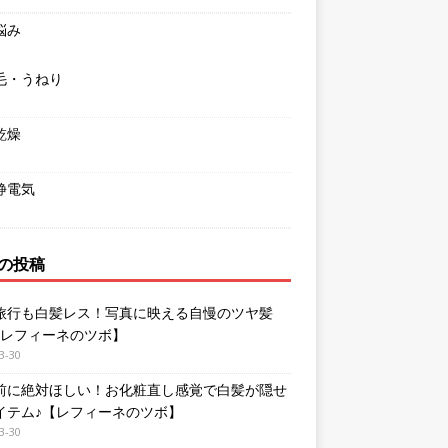
悩み
毛・うねり
乾燥
静電気
の投稿
旅行も白髪レス！写真に映える自慢のツヤ髪
【レフィーネのツボ】
3-30
前に絶対ほしい！お化粧直し感覚で白髪が隠せ
イテム♪【レフィーネのツボ】
3-30