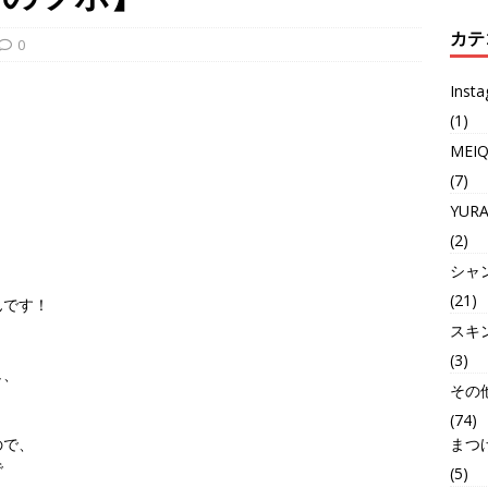
カテ
0
Inst
(1)
MEI
(7)
YUR
(2)
シャ
(21)
んです！
スキ
(3)
し、
その
(74)
まつ
ので、
で
(5)