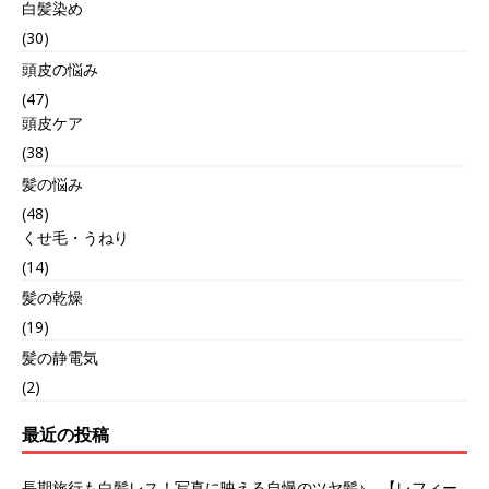
白髪染め
(30)
頭皮の悩み
(47)
頭皮ケア
(38)
髪の悩み
(48)
くせ毛・うねり
(14)
髪の乾燥
(19)
髪の静電気
(2)
最近の投稿
長期旅行も白髪レス！写真に映える自慢のツヤ髪♪ 【レフィー