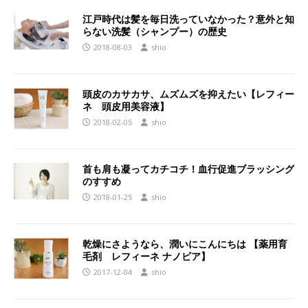
江戸時代は髪を毎日洗っていなかった？意外と知
らない洗髪（シャンプー）の歴史
2018-08-03
shio
頭皮のカサカサ、ムズムズを抑えたい【レフィー
ネ 頭皮用美容液】
2018-02-05
shio
首も肩も凝ってカチコチ！血行促進ブラッシング
のすすめ
2018-01-25
shio
乾燥にさようなら、潤いにこんにちは 【薬用育
毛剤 レフィーネ ナノビア】
2017-12-04
shio