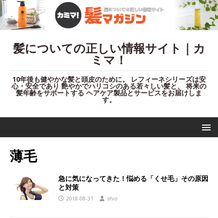
髪についての正しい情報サイト｜カ
ミマ！
10年後も健やかな髪と頭皮のために。 レフィーネシリーズは安
心・安全であり 艶やかでハリコシのある若々しい髪と、 将来の
髪年齢をサポートする ヘアケア製品とサービスをお届けしま
す。
薄毛
急に気になってきた！悩める「くせ毛」その原因
と対策
2018-08-31
shio