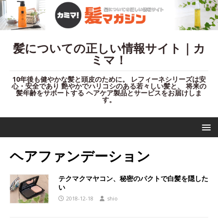
髪についての正しい情報サイト｜カ
ミマ！
10年後も健やかな髪と頭皮のために。 レフィーネシリーズは安
心・安全であり 艶やかでハリコシのある若々しい髪と、 将来の
髪年齢をサポートする ヘアケア製品とサービスをお届けしま
す。
ヘアファンデーション
テクマクマヤコン、秘密のパクトで白髪を隠した
い
2018-12-18
shio