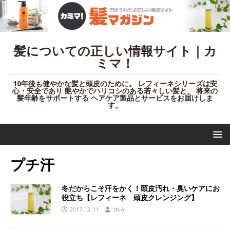
髪についての正しい情報サイト｜カ
ミマ！
10年後も健やかな髪と頭皮のために。 レフィーネシリーズは安
心・安全であり 艶やかでハリコシのある若々しい髪と、 将来の
髪年齢をサポートする ヘアケア製品とサービスをお届けしま
す。
プチ汗
冬だからこそ汗をかく！頭皮汚れ・臭いケアにお
役立ち【レフィーネ 頭皮クレンジング】
2017-12-11
shio