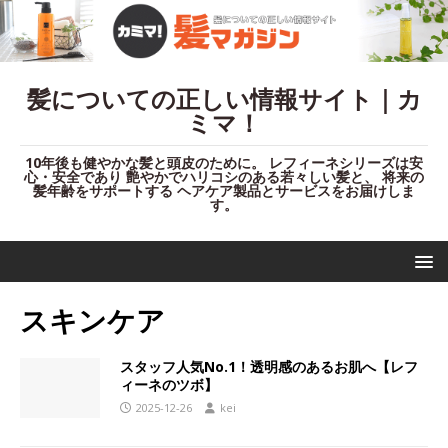
髪についての正しい情報サイト｜カ
ミマ！
10年後も健やかな髪と頭皮のために。 レフィーネシリーズは安
心・安全であり 艶やかでハリコシのある若々しい髪と、 将来の
髪年齢をサポートする ヘアケア製品とサービスをお届けしま
す。
スキンケア
スタッフ人気No.1！透明感のあるお肌へ【レフ
ィーネのツボ】
2025-12-26
kei