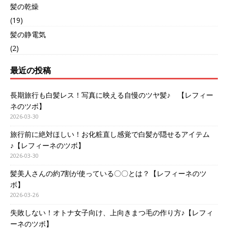
髪の乾燥
(19)
髪の静電気
(2)
最近の投稿
長期旅行も白髪レス！写真に映える自慢のツヤ髪♪ 【レフィー
ネのツボ】
2026-03-30
旅行前に絶対ほしい！お化粧直し感覚で白髪が隠せるアイテム
♪【レフィーネのツボ】
2026-03-30
髪美人さんの約7割が使っている〇〇とは？【レフィーネのツ
ボ】
2026-03-26
失敗しない！オトナ女子向け、上向きまつ毛の作り方♪【レフィ
ーネのツボ】