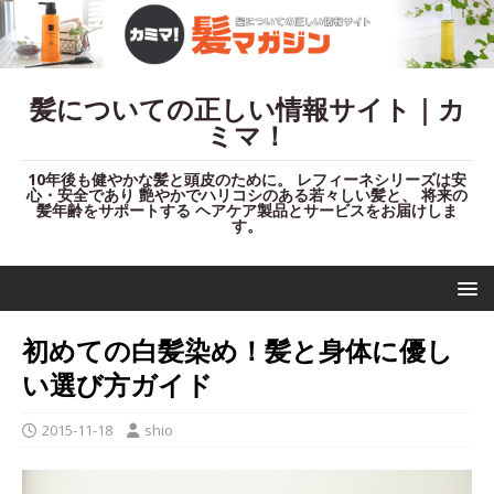
髪についての正しい情報サイト｜カ
ミマ！
10年後も健やかな髪と頭皮のために。 レフィーネシリーズは安
心・安全であり 艶やかでハリコシのある若々しい髪と、 将来の
髪年齢をサポートする ヘアケア製品とサービスをお届けしま
す。
初めての白髪染め！髪と身体に優し
い選び方ガイド
2015-11-18
shio