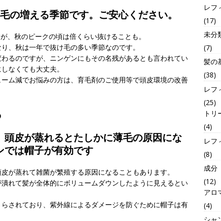
レフ
け毛の増える季節です。ご安心ください。
(17)
未分
ですが、秋のピークの頃は倍くらい抜けることも。
なり、秋は一年で抜け毛の多い季節なのです。
(7)
変わるのですが、ニンゲンにもその名残があるとも言われてい
髪の
にしなくても大丈夫。
(38)
ューム減でお悩みの方は、育毛剤のご使用等で頭皮環境の改善
レフ
(25)
る
トリ
(4)
頭皮が蒸れるとたしかに薄毛の原因にな
レフ
ンでは帽子が有効です
(8)
成分
頭皮が蒸れて雑菌が繁殖する原因になることもあります。
(12)
が潰れて髪が全体的にボリュームダウンしたように見えるとい
アロ
さらされており、紫外線によるダメージを防ぐために帽子は有
(4)
シャ