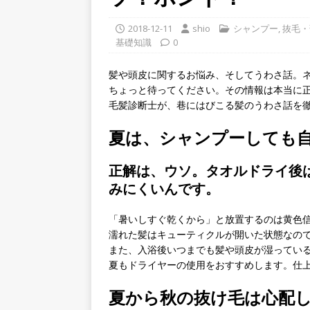
2018-12-11
shio
シャンプー
,
抜毛・
基礎知識
0
髪や頭皮に関するお悩み、そしてうわさ話。
ちょっと待ってください。その情報は本当に
毛髪診断士が、巷にはびこる髪のうわさ話を
夏は、シャンプーしても自
正解は、ウソ。タオルドライ後
みにくいんです。
「暑いしすぐ乾くから」と放置するのは黄色
濡れた髪はキューティクルが開いた状態なの
また、入浴後いつまでも髪や頭皮が湿ってい
夏もドライヤーの使用をおすすめします。仕
夏から秋の抜け毛は心配