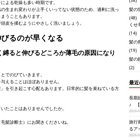
(38)
けによる乾燥も多い時期です。
髪の
肌の生まれ変わりが上手くいってない状態のため、過剰に洗っ
しまうこともあります。
(48)
で頭皮を揉むようにやさしく洗いましょう。
くせ
(14)
伸びるのが早くなる
髪の
(19)
く縛ると伸びるどころか薄毛の原因になり
髪の
(2)
ことでのびていきます。
を与えることはほぼありません。
最近
症」を引き起こす心配もあります。日常的に髪を束ねている方
長期
♪ 
ていたことはありませんでしたか。
2026-0
旅行
（毛髪診断士）にお聞きくださいね。
るア
2026-0