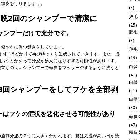
と頭皮を守りましょう。
(8)
晩2回のシャンプーで清潔に
抜毛
(25)
脱毛
ャンプーだけで充分です。
(9)
、健やかに保つ働きをしています。
薄毛
時間半ほどかけて再びゆっくり生成されていきます。また、必
(13)
補おうとかえって分泌が盛んになりすぎる可能性があります。
白髪
泡立ちの良いシャンプーで頭皮をマッサージするように洗うと
(41)
白髪
3回シャンプーをしてフケを全部剥
(21)
白髪
(30)
ーはフケの症状を悪化させる可能性があり
頭皮
(47)
頭皮
の過剰分泌の２つに大きく分かれます。夏は気温が高い日が続