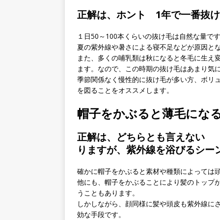
正解は、ホント 1年で一番抜
１日50～100本くらいの抜け毛は自然な量
夏の紫外線や暑さによる寝不足などが原因と
また、多くの哺乳類は秋になると冬毛に生え
ます。なので、この時期の抜け毛はあまり気
季節関係なく慢性的に抜け毛が多い方、ボリ
を図ることをオススメします。
帽子をかぶると薄毛にな
正解は、どちらとも言えない 
りますが、紫外線を浴びるシー
確かに帽子をかぶると素材や種類によっては
他にも、帽子をかぶることにより髪のトップ
うこともあります。
しかしながら、顔同様に髪や頭皮も紫外線に
効な手段です。