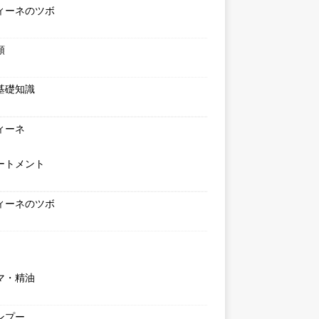
ィーネのツボ
類
基礎知識
ィーネ
ートメント
ィーネのツボ
マ・精油
ンプー