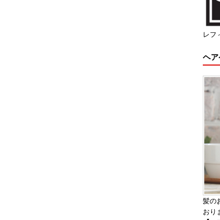
レフ
ヘア
髪の
おり