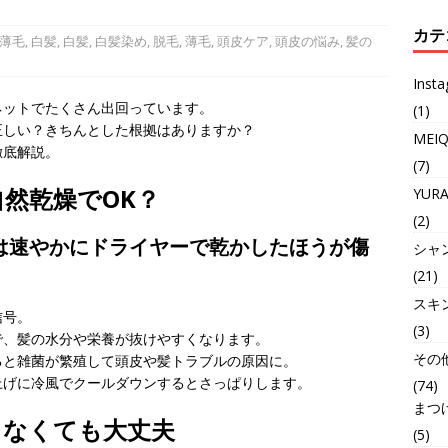
カテ
薄毛
,
白髪
,
白髪
,
白髪染め
,
脱毛
,
薄毛
,
頭皮ケア
,
頭皮の悩み
,
髪の
Inst
ネットでたくさん出回っています。
(1)
正しい？きちんとした根拠はありますか？
MEI
徹底解説。
(7)
然乾燥でOK？
YUR
(2)
は速やかにドライヤーで乾かしたほうが傷
シャ
(21)
スキ
信号。
(3)
で、髪の水分や栄養が抜けやすくなります。
その
ると雑菌が繁殖して頭皮や髪トラブルの原因に。
上げに冷風でクールダウンするとさっぱりします。
(74)
まつ
しなくても大丈夫
(5)