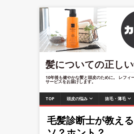
髪についての正しい
10年後も健やかな髪と頭皮のために。 レフィ
サービスをお届けします。
TOP
頭皮の悩み
抜毛・薄毛
毛髪診断士が教え
ソ？ホント？