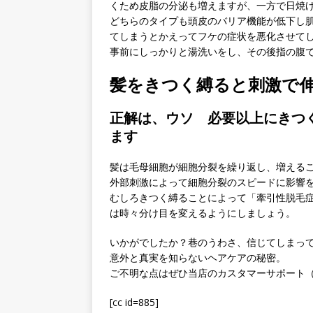
くため皮脂の分泌も増えますが、一方で日焼
どちらのタイプも頭皮のバリア機能が低下し
てしまうとかえってフケの症状を悪化させて
事前にしっかりと湯洗いをし、その後指の腹
髪をきつく縛ると刺激で
正解は、ウソ 必要以上にきつ
ます
髪は毛母細胞が細胞分裂を繰り返し、増える
外部刺激によって細胞分裂のスピードに影響
むしろきつく縛ることによって「牽引性脱毛
は時々分け目を変えるようにしましょう。
いかがでしたか？巷のうわさ、信じてしまっ
意外と真実を知らないヘアケアの秘密。
ご不明な点はぜひ当店のカスタマーサポート
[cc id=885]