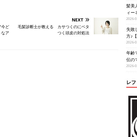
髪美
ィー
2026-0
NEXT
“今ど
毛髪診断士が教える カサつくのにベタ
失敗
トなア
つく頭皮の対処法
方♪
2026-0
年齢
伝の
2026-0
レフ