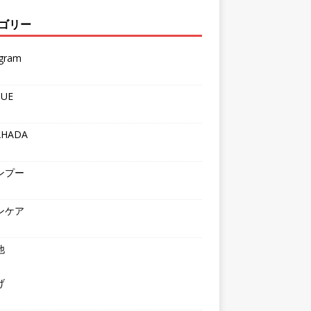
ゴリー
agram
QUE
AHADA
ンプー
ンケア
他
げ