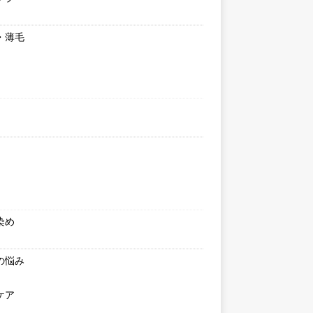
・薄毛
染め
の悩み
ケア