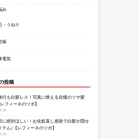
悩み
毛・うねり
乾燥
静電気
の投稿
旅行も白髪レス！写真に映える自慢のツヤ髪
【レフィーネのツボ】
3-30
前に絶対ほしい！お化粧直し感覚で白髪が隠せ
イテム♪【レフィーネのツボ】
3-30